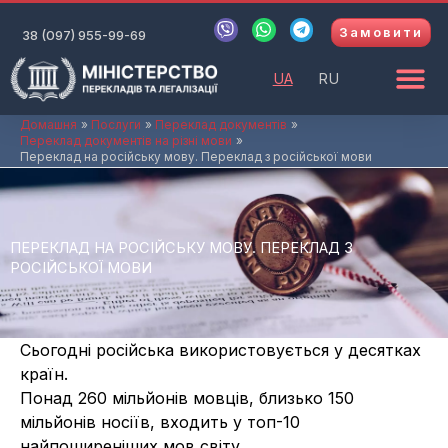
Перейти
V
W
T
Замовити
до
38 (097) 955-99-69
i
h
e
b
a
l
вмісту
e
t
e
UA
RU
r
s
g
a
r
p
a
Домашня
Послуги
Переклад документів
Переклад документів на різні мови
p
m
Переклад на російську мову. Переклад з російської мови
ПЕРЕКЛАД НА РОСІЙСЬКУ МОВУ. ПЕРЕКЛАД З
РОСІЙСЬКОЇ МОВИ
Сьогодні російська використовується у десятках
країн.
Понад 260 мільйонів мовців, близько 150
мільйонів носіїв, входить у топ-10
найпоширеніших мов світу.