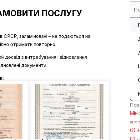
Sea
АМОВИТИ ПОСЛУГУ
for:
 в СРСР, заламіновані – не подаються на
ібно отримати повторно.
ий досвід з витребування і відновлення
ідновлені документи.
к:
Поз
Міні
апо
(2)
а
(2)
а