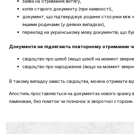
заява на отримання витягу,
копія старого документу (при наявності),
документ, що підтверджує родинні стосунки між ч
іншими родичами (у деяких випадках),
переклад на українському мову документів, що бу
Документи не підлягають повторному отриманню ч
свідоцтво про шлюб (якщо шлюб на момент звернен
свідоцтво про народження (якщо на момент зверн
В такому випадку замість свідоцтва, можна отримати від
Апостиль проставляється на документах нового зразку ви
ламіновані, без поміток чи позначок зі зворотної сторони.