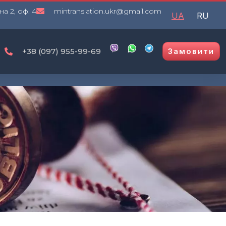
на 2, оф. 4
mintranslation.ukr@gmail.com
UA
RU
+38 (097) 955-99-69
Замовити