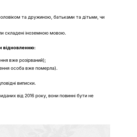
оловіком та дружиною, батьками та дітьми, чи
ли складені іноземною мовою.
и відновленню:
ня вже розірваний);
ення особа вже померла).
повідні виписки.
даних від 2016 року, вони повинні бути не