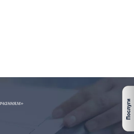
ж правильним і майже правильним словом, така с
Марк Твен