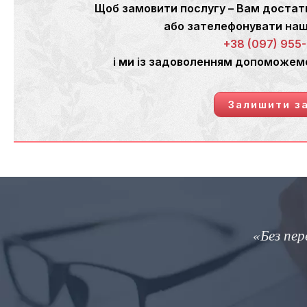
Щоб замовити послугу – Вам достат
або зателефонувати н
+38 (097) 955
і ми із задоволенням допоможем
Залишити з
и б жили в провінціях, які межують з мовчанням»
Джордж Стейнер