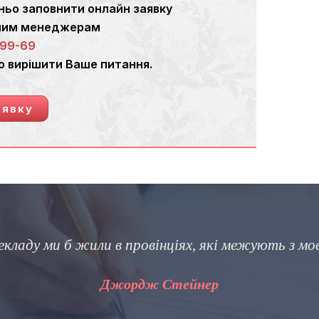
ньо заповнити онлайн заявку
ашим менеджерам
-99-69
о вирішити Ваше питання.
аявку
«Різниця мі