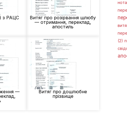
нота
пере
пер
) з РАЦС
Витяг про розірвання шлюбу
— отримання, переклад,
витя
апостиль
пере
(2)
п
свід
апо
дження —
Витяг про дошлюбне
реклад,
прізвище
ь