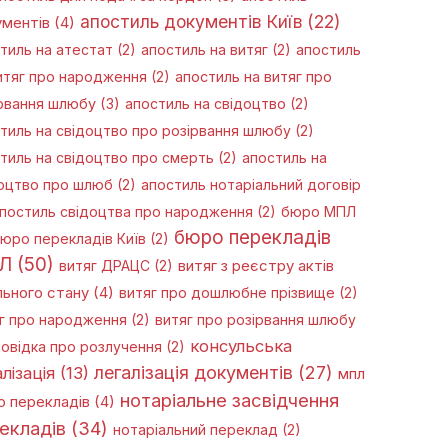
апостиль документів Київ
(22)
ментів
(4)
тиль на атестат
(2)
апостиль на витяг
(2)
апостиль
итяг про народження
(2)
апостиль на витяг про
рвання шлюбу
(3)
апостиль на свідоцтво
(2)
тиль на свідоцтво про розірвання шлюбу
(2)
тиль на свідоцтво про смерть
(2)
апостиль на
оцтво про шлюб
(2)
апостиль нотаріальний договір
постиль свідоцтва про народження
(2)
бюро МПЛ
бюро перекладів
юро перекладів Київ
(2)
Л
(50)
витяг ДРАЦС
(2)
витяг з реєстру актів
льного стану
(4)
витяг про дошлюбне прізвище
(2)
г про народження
(2)
витяг про розірвання шлюбу
консульська
овідка про розлучення
(2)
легалізація документів
(27)
лізація
(13)
мпл
нотаріальне засвідчення
 перекладів
(4)
екладів
(34)
нотаріальний переклад
(2)