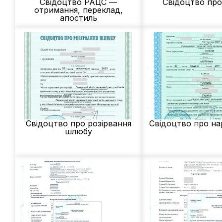
Свідоцтво РАЦС —
Свідоцтво пр
отримання, переклад,
апостиль
Свідоцтво про розірвання
Свідоцтво про н
шлюбу