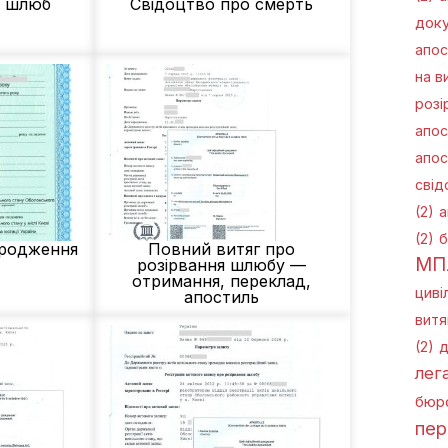
о шлюб
Свідоцтво про смерть
доку
апос
на в
розі
апос
апос
свід
(2)
а
(2)
б
ародження
Повний витяг про
МП
розірвання шлюбу —
отримання, переклад,
циві
апостиль
витя
(2)
д
лега
бюро
пер