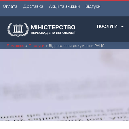
Перейти
Оплата
Доставка
Акції та знижки
Відгуки
до
вмісту
ПОСЛУГИ
Домашня
Послуги
Відновлення документів РАЦС