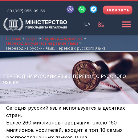
Перейти
V
W
T
Заказать
к
38 (097) 955-99-69
i
h
e
b
a
l
содержимому
e
t
e
UA
RU
r
s
g
a
r
p
a
Главная
Услуги
Перевод документов
Перевод документов на разные языки
p
m
Перевод на русский язык. Перевод с русского языка
ПЕРЕВОД НА РУССКИЙ ЯЗЫК. ПЕРЕВОД С РУССКОГО
ЯЗЫКА
Сегодня русский язык используется в десятках
стран.
Более 260 миллионов говорящих, около 150
миллионов носителей, входит в топ-10 самых
распространенных языков мира.