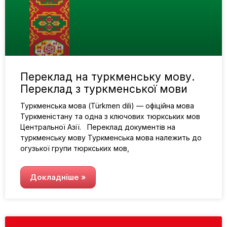
Переклад на туркменську мову.
Переклад з туркменської мови
Туркменська мова (Türkmen dili) — офіційна мова
Туркменістану та одна з ключових тюркських мов
Центральної Азії. Переклад документів на
туркменську мову Туркменська мова належить до
огузької групи тюркських мов,
Докладніше »