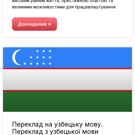
високим рівнем життя, престижною освітою та
великими можливостями для працевлаштування.
Докладніше »
Переклад на узбецьку мову.
Переклад з узбецької мови