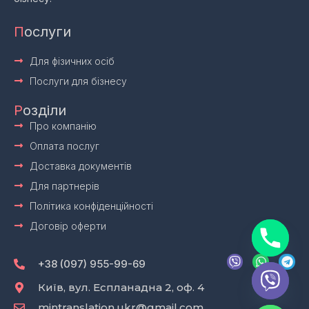
П
ослуги
Для фізичних осіб
Послуги для бізнесу
Р
озділи
Про компанію
Оплата послуг
Доставка документів
Для партнерів
Політика конфіденційності
Договір оферти
V
W
T
i
h
e
+38 (097) 955-99-69
b
a
l
e
t
e
Київ, вул. Еспланадна 2, оф. 4
r
s
g
mintranslation.ukr@gmail.com