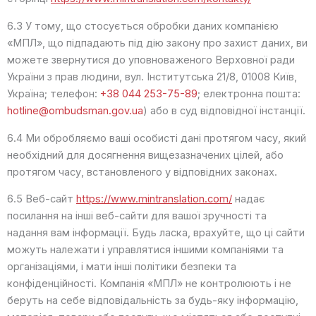
6.3 У тому, що стосується обробки даних компанією
«МПЛ», що підпадають під дію закону про захист даних, ви
можете звернутися до уповноваженого Верховної ради
України з прав людини, вул. Інститутська 21/8, 01008 Київ,
Україна; телефон:
+38 044 253-75-89
; електронна пошта:
hotline@ombudsman.gov.ua
) або в суд відповідної інстанції.
6.4 Ми обробляємо ваші особисті дані протягом часу, який
необхідний для досягнення вищезазначених цілей, або
протягом часу, встановленого у відповідних законах.
6.5 Веб-сайт
https://www.mintranslation.com/
надає
посилання на інші веб-сайти для вашої зручності та
надання вам інформації. Будь ласка, врахуйте, що ці сайти
можуть належати і управлятися іншими компаніями та
організаціями, і мати інші політики безпеки та
конфіденційності. Компанія «МПЛ» не контролюють і не
беруть на себе відповідальність за будь-яку інформацію,