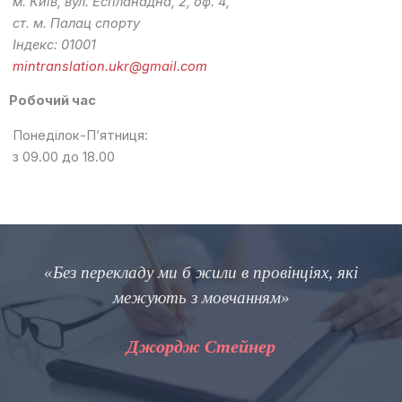
м. Київ, вул. Еспланадна, 2, оф. 4,
ст. м. Палац спорту
Індекс: 01001
mintranslation.ukr@gmail.com
Робочий час
Понеділок-П’ятниця:
з 09.00 до 18.00
ду ми б жили в провінціях, які
«Різниця 
жують з мовчанням»
правильним 
блискавкою
жордж Стейнер