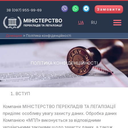
Перейти
V
W
T
Замовити
до
38 (097) 955-99-69
i
h
e
b
a
l
вмісту
e
t
e
UA
RU
r
s
g
a
r
p
a
Домашня
Політика конфіденційності
p
m
ПОЛІТИКА КОНФІДЕНЦІЙНОСТІ
ВСТУП
Компанія МІНІСТЕРСТВО ПЕРЕКЛАДІВ ТА ЛЕГАЛІЗАЦІЇ
приділяє особливу увагу захисту даних. Обробка даних
Компанією «МПЛ» виконується за відповідними
українськими законами щодо захисту даних, а також