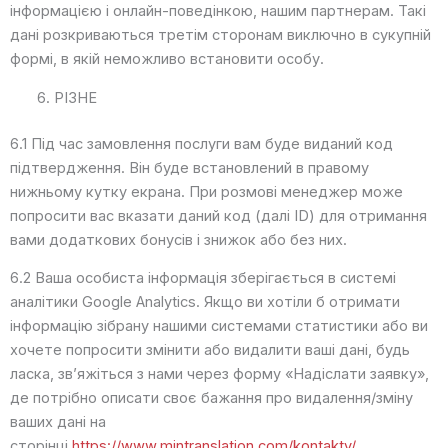
інформацією і онлайн-поведінкою, нашим партнерам. Такі
дані розкриваються третім сторонам виключно в сукупній
формі, в якій неможливо встановити особу.
РІЗНЕ
6.1 Під час замовлення послуги вам буде виданий код
підтвердження. Він буде встановлений в правому
нижньому кутку екрана. При розмові менеджер може
попросити вас вказати даний код (далі ID) для отримання
вами додаткових бонусів і знижок або без них.
6.2 Ваша особиста інформація зберігається в системі
аналітики Google Analytics. Якщо ви хотіли б отримати
інформацію зібрану нашими системами статистики або ви
хочете попросити змінити або видалити ваші дані, будь
ласка, зв’яжіться з нами через форму «Надіслати заявку»,
де потрібно описати своє бажання про видалення/зміну
ваших дані на
сторінці
https://www.mintranslation.com/kontakty/