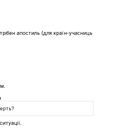
рібен апостиль (для країн-учасниць
м.
я
мерть?
ситуації.