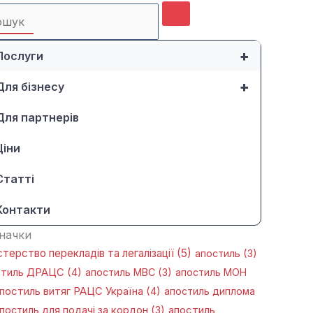
rch
+
Послуги
+
Для бізнесу
Для партнерів
Ціни
Статті
Контакти
начки
стерство перекладів та легалізації
(5)
апостиль
(3)
стиль ДРАЦС
(4)
апостиль МВС
(3)
апостиль МОН
постиль витяг РАЦС Україна
(4)
апостиль диплома
постиль для подачі за кордон
(3)
апостиль