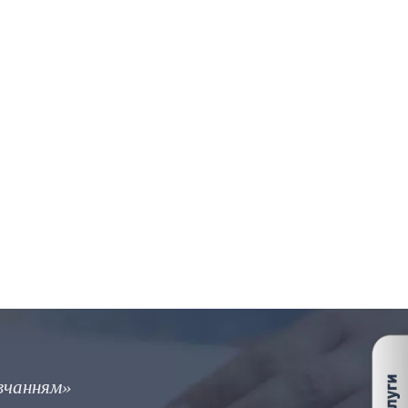
овом, така сама, як між блискавкою і мерехтінн