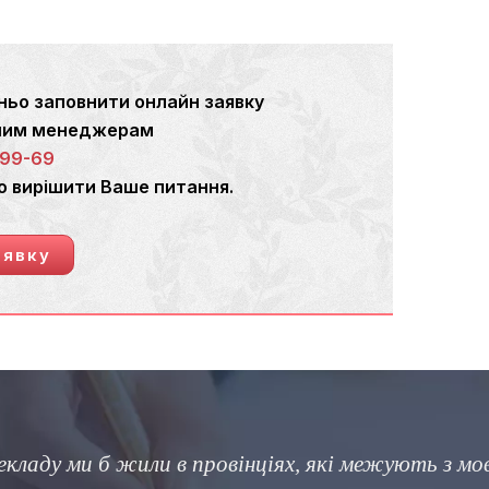
ньо заповнити онлайн заявку
ашим менеджерам
-99-69
о вирішити Ваше питання.
аявку
«Різниця між правильним і майже правильним сл