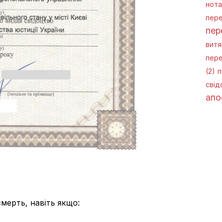
нота
пере
пер
витя
пере
(2)
п
свід
апо
мерть, навіть якщо: