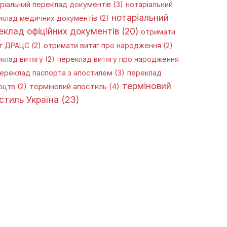
ріальний переклад документів
(3)
нотаріальний
нотаріальний
клад медичних документів
(2)
еклад офіційних документів
(20)
отримати
г ДРАЦС
(2)
отримати витяг про народження
(2)
клад витягу
(2)
переклад витягу про народження
ереклад паспорта з апостилем
(3)
переклад
терміновий
оцтв
(2)
терміновий апостиль
(4)
стиль Україна
(23)