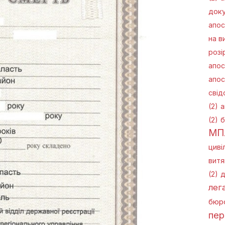
доку
апос
на в
розі
апос
апос
свід
(2)
а
(2)
б
МП
циві
витя
(2)
д
лега
бюро
пер