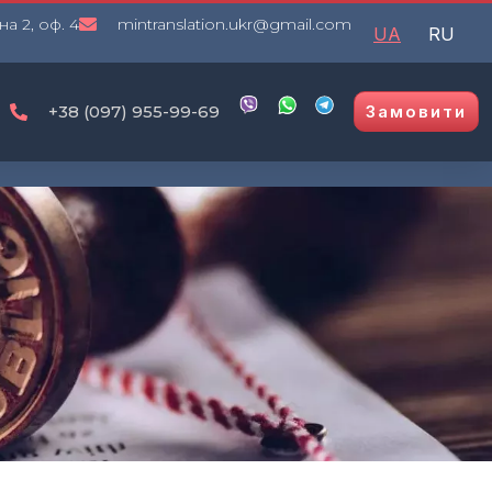
на 2, оф. 4
mintranslation.ukr@gmail.com
UA
RU
+38 (097) 955-99-69
Замовити