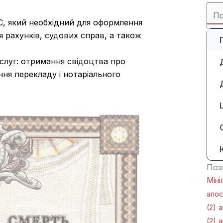
Sea
for:
, який необхідний для оформлення
я рахунків, судових справ, а також
луг: отримання свідоцтва про
ння перекладу і нотаріального
Поз
Міні
апо
(2)
а
(2)
а