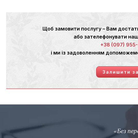
Щоб замовити послугу – Вам достат
або зателефонувати н
+38 (097) 955
і ми із задоволенням допоможем
Залишити з
з мовчанням»