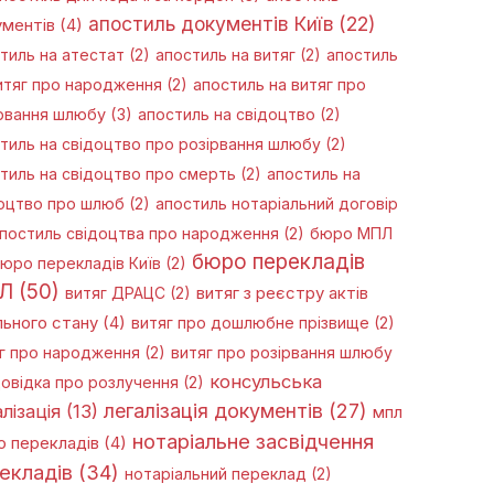
апостиль документів Київ
(22)
ментів
(4)
тиль на атестат
(2)
апостиль на витяг
(2)
апостиль
итяг про народження
(2)
апостиль на витяг про
рвання шлюбу
(3)
апостиль на свідоцтво
(2)
тиль на свідоцтво про розірвання шлюбу
(2)
тиль на свідоцтво про смерть
(2)
апостиль на
оцтво про шлюб
(2)
апостиль нотаріальний договір
постиль свідоцтва про народження
(2)
бюро МПЛ
бюро перекладів
юро перекладів Київ
(2)
Л
(50)
витяг ДРАЦС
(2)
витяг з реєстру актів
льного стану
(4)
витяг про дошлюбне прізвище
(2)
г про народження
(2)
витяг про розірвання шлюбу
консульська
овідка про розлучення
(2)
легалізація документів
(27)
лізація
(13)
мпл
нотаріальне засвідчення
 перекладів
(4)
екладів
(34)
нотаріальний переклад
(2)