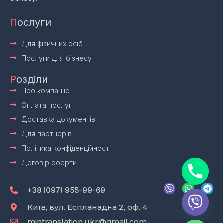
П
ослуги
Для фізичних осіб
Послуги для бізнесу
Р
озділи
Про компанію
Оплата послуг
Доставка документів
Для партнерів
Політика конфіденційності
Договір оферти
V
W
T
i
h
e
+38 (097) 955-99-69
b
a
l
e
t
e
Київ, вул. Еспланадна 2, оф. 4
r
s
g
mintranslation.ukr@gmail.com