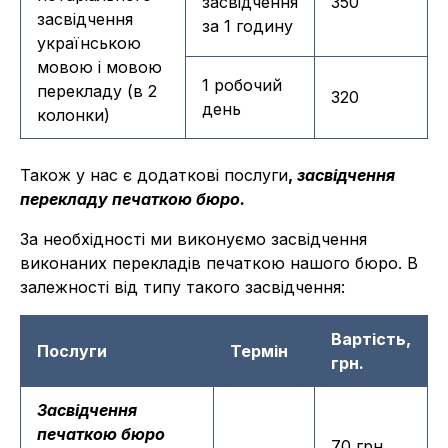
засвідчення
350
засвідчення
за 1 годину
українською
мовою і мовою
1 робочий
перекладу (в 2
320
день
колонки)
Також у нас є додаткові послуги
,
засвідчення
перекладу печаткою бюро.
За необхідності ми виконуємо засвідчення
виконаних перекладів печаткою нашого бюро. В
залежності від типу такого засвідчення:
Вартість,
Послуги
Термін
грн.
Засвідчення
печаткою бюро
70 грн.