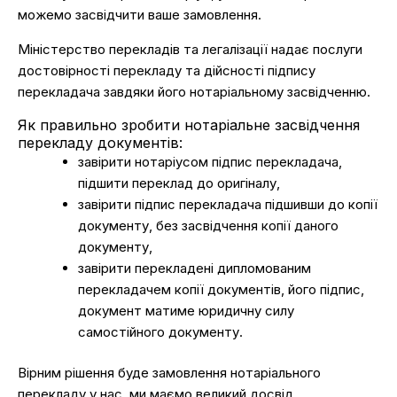
можемо засвідчити ваше замовлення.
Міністерство перекладів та легалізації надає послуги
достовірності перекладу та дійсності підпису
перекладача завдяки його нотаріальному засвідченню.
Як правильно зробити нотаріальне засвідчення
перекладу документів:
завірити нотаріусом підпис перекладача,
підшити переклад до оригіналу,
завірити підпис перекладача підшивши до копії
документу, без засвідчення копії даного
документу,
завірити перекладені дипломованим
перекладачем копії документів, його підпис,
документ матиме юридичну силу
самостійного документу.
Вірним рішення буде замовлення нотаріального
перекладу у нас, ми маємо великий досвід,