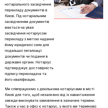
нотаріального засвідчення
перекладу документів в
Києві. Під нотаріальним
засвідченням документів
мається на увазі
засвідчення нотаріусом
перекладу з метою надання
йому юридичної сили для
подальшої легалізації
документів чи подання в
державні органи. Нотаріус
підтверджує достовірність
підпису перекладача та
його кваліфікацію.
Ми співпрацюємо з декількома нотаріусами в місті
Києві для того, щоб незалежно від їх навантаження
завжди виконувати замовлення в зазначені терміни.
Також у нас в офісі є нотаріус, у якого ми терміново