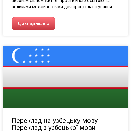
високим рівнем життя, престижною освітою та
великими можливостями для працевлаштування.
Докладніше »
Переклад на узбецьку мову.
Переклад з узбецької мови