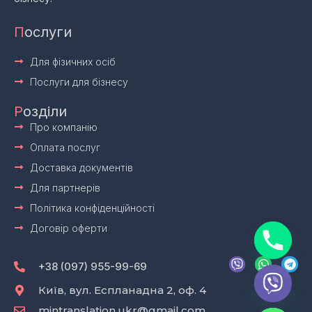
П
ослуги
Для фізичних осіб
Послуги для бізнесу
Р
озділи
Про компанію
Оплата послуг
Доставка документів
Для партнерів
Політика конфіденційності
Договір оферти
V
W
T
i
h
e
+38 (097) 955-99-69
b
a
l
e
t
e
Київ, вул. Еспланадна 2, оф. 4
r
s
g
mintranslation.ukr@gmail.com