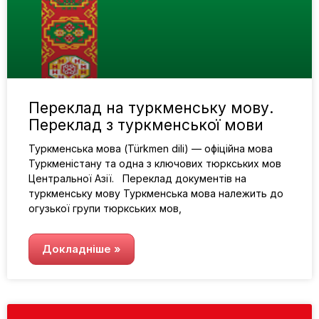
Переклад на туркменську мову.
Переклад з туркменської мови
Туркменська мова (Türkmen dili) — офіційна мова
Туркменістану та одна з ключових тюркських мов
Центральної Азії. Переклад документів на
туркменську мову Туркменська мова належить до
огузької групи тюркських мов,
Докладніше »