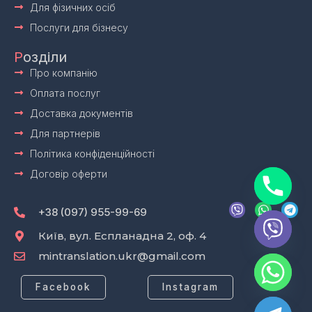
Для фізичних осіб
Послуги для бізнесу
Р
озділи
Про компанію
Оплата послуг
Доставка документів
Для партнерів
Політика конфіденційності
Договір оферти
V
W
T
i
h
e
+38 (097) 955-99-69
b
a
l
e
t
e
Київ, вул. Еспланадна 2, оф. 4
r
s
g
mintranslation.ukr@gmail.com
a
r
p
a
p
m
Facebook
Instagram