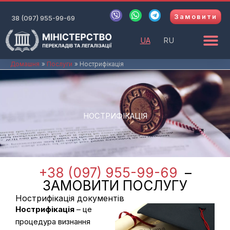
Перейти
V
W
T
Замовити
до
38 (097) 955-99-69
i
h
e
b
a
l
вмісту
e
t
e
UA
RU
r
s
g
a
r
p
a
Домашня
Послуги
Нострифікація
p
m
НОСТРИФІКАЦІЯ
+38 (097) 955-99-69
–
ЗАМОВИТИ ПОСЛУГУ
Нострифікація документів
Нострифікація
– це
процедура визнання