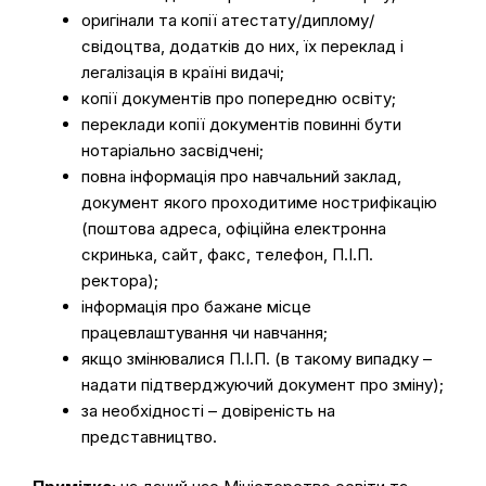
оригінали та копії атестату/диплому/
свідоцтва, додатків до них, їх переклад і
легалізація в країні видачі;
копії документів про попередню освіту;
переклади копії документів повинні бути
нотаріально засвідчені;
повна інформація про навчальний заклад,
документ якого проходитиме нострифікацію
(поштова адреса, офіційна електронна
скринька, сайт, факс, телефон, П.І.П.
ректора);
інформація про бажане місце
працевлаштування чи навчання;
якщо змінювалися П.І.П. (в такому випадку –
надати підтверджуючий документ про зміну);
за необхідності – довіреність на
представництво.