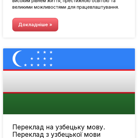
високим рівнем життя, престижною освітою та
великими можливостями для працевлаштування.
Докладніше »
Переклад на узбецьку мову.
Переклад з узбецької мови