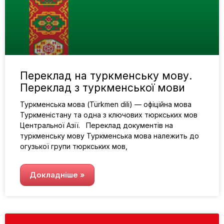
Переклад на туркменську мову.
Переклад з туркменської мови
Туркменська мова (Türkmen dili) — офіційна мова
Туркменістану та одна з ключових тюркських мов
Центральної Азії. Переклад документів на
туркменську мову Туркменська мова належить до
огузької групи тюркських мов,
Докладніше »