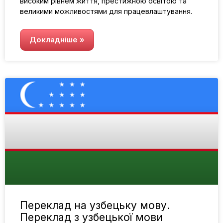
високим рівнем життя, престижною освітою та
великими можливостями для працевлаштування.
Докладніше »
Переклад на узбецьку мову.
Переклад з узбецької мови