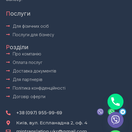
П
ослуги
Для фізичних осіб
Послуги для бізнесу
Р
озділи
Про компанію
Оплата послуг
Доставка документів
Для партнерів
Політика конфіденційності
Договір оферти
V
W
T
i
h
e
+38 (097) 955-99-69
b
a
l
e
t
e
Київ, вул. Еспланадна 2, оф. 4
r
s
g
mintranslation.ukr@gmail.com