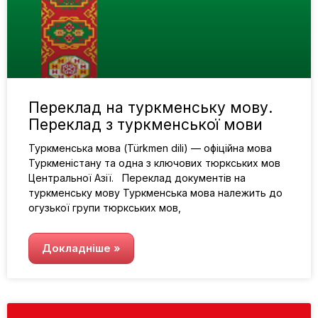
Переклад на туркменську мову.
Переклад з туркменської мови
Туркменська мова (Türkmen dili) — офіційна мова
Туркменістану та одна з ключових тюркських мов
Центральної Азії. Переклад документів на
туркменську мову Туркменська мова належить до
огузької групи тюркських мов,
Докладніше »