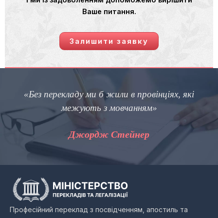
і ми із задоволенням допоможемо вирішити
Ваше питання.
Залишити заявку
«Без перекладу ми б жили в провінціях, які
межують з мовчанням»
Джордж Стейнер
Професійний переклад з посвідченням, апостиль та