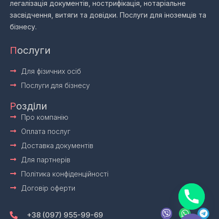
легалізація документів, нострифікація, нотаріальне
засвідчення, витяги та довідки. Послуги для іноземців та
бізнесу.
П
ослуги
Для фізичних осіб
Послуги для бізнесу
Р
озділи
Про компанію
Оплата послуг
Доставка документів
Для партнерів
Політика конфіденційності
Договір оферти
V
W
T
i
h
e
+38 (097) 955-99-69