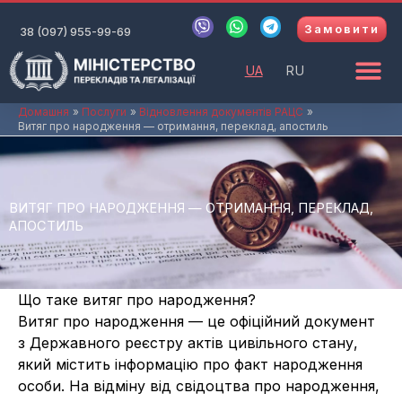
Перейти
V
W
T
Замовити
до
38 (097) 955-99-69
i
h
e
b
a
l
вмісту
e
t
e
UA
RU
r
s
g
a
r
p
a
Домашня
Послуги
Відновлення документів РАЦС
Витяг про народження — отримання, переклад, апостиль
p
m
ВИТЯГ ПРО НАРОДЖЕННЯ — ОТРИМАННЯ, ПЕРЕКЛАД,
АПОСТИЛЬ
Що таке витяг про народження?
Витяг про народження — це офіційний документ
з Державного реєстру актів цивільного стану,
який містить інформацію про факт народження
особи. На відміну від свідоцтва про народження,