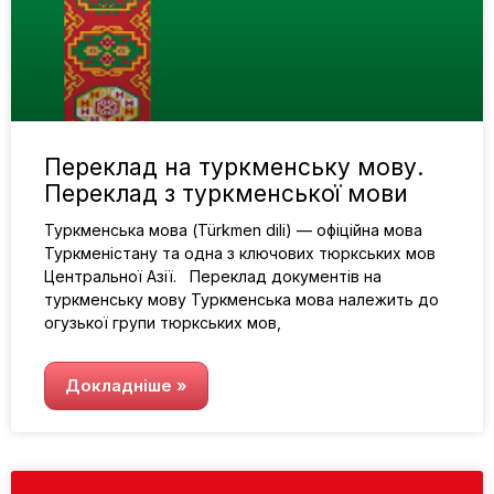
Переклад на туркменську мову.
Переклад з туркменської мови
Туркменська мова (Türkmen dili) — офіційна мова
Туркменістану та одна з ключових тюркських мов
Центральної Азії. Переклад документів на
туркменську мову Туркменська мова належить до
огузької групи тюркських мов,
Докладніше »