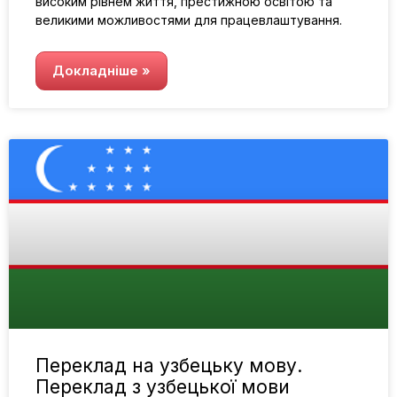
високим рівнем життя, престижною освітою та
великими можливостями для працевлаштування.
Докладніше »
Переклад на узбецьку мову.
Переклад з узбецької мови