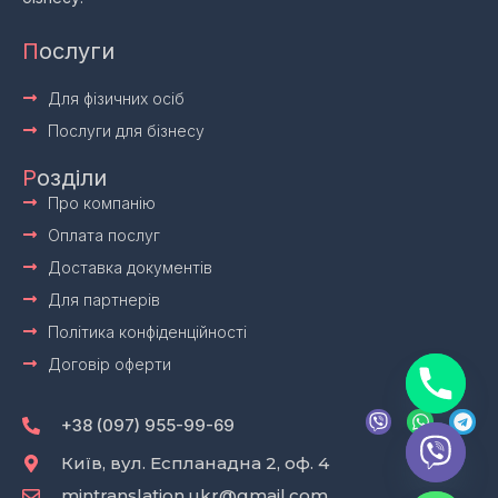
П
ослуги
Для фізичних осіб
Послуги для бізнесу
Р
озділи
Про компанію
Оплата послуг
Доставка документів
Для партнерів
Політика конфіденційності
Договір оферти
V
W
T
i
h
e
+38 (097) 955-99-69
b
a
l
e
t
e
Київ, вул. Еспланадна 2, оф. 4
r
s
g
mintranslation.ukr@gmail.com