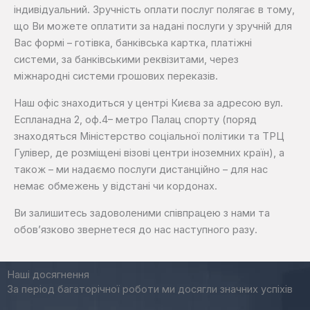
індивідуальний. Зручність оплати послуг полягає в тому,
що Ви можете оплатити за надані послуги у зручній для
Вас формі – готівка, банківська картка, платіжні
системи, за банківськими реквізитами, через
міжнародні системи грошових переказів.
Наш офіс знаходиться у центрі Києва за адресою вул.
Еспланадна 2, оф.4– метро Палац спорту (поряд
знаходяться Міністерство соціальної політики та ТРЦ
Гулівер, де розміщені візові центри іноземних країн), а
також – ми надаємо послуги дистанційно – для нас
немає обмежень у відстані чи кордонах.
Ви залишитесь задоволеними співпрацею з нами та
обов’язково звернетеся до нас наступного разу.
Наші досягнення
За період багаторічної роботи ми досягли значних успіхів