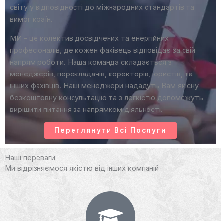
світу у відповідності до міжнародних стандартів та
вимог країн.
МИ – це колектив досвідчених та енергійних
професіоналів, де кожен фахівець відповідає за свій
напрям роботи. Наша команда складається з
менеджерів, перекладачів, коректорів, юристів, та
інших фахівців. Наші менеджери нададуть Вам якісну
безкоштовну консультацію та з легкістю допоможуть
вирішити питання за напрямком діяльності.
Переглянути Всі Послуги
Наші переваги
Ми відрізняємося якістю від інших компаній