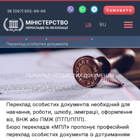
Перейти
V
W
T
Замовити
до
38 (097) 955-99-69
i
h
e
b
a
l
вмісту
e
t
e
UA
RU
r
s
g
a
r
p
a
Домашня
Послуги
Переклад документів
Переклад особистих документів
p
m
ПЕРЕКЛАД ОСОБИСТИХ ДОКУМЕНТІВ
Переклад особистих документів необхідний для
навчання, роботи, шлюбу, імміграції, оформлення
віз, ВНЖ або ПМЖ (ПТП/ППП).
Бюро перекладів «МПЛ» пропонує професійний
переклад особистих документів із дотриманням