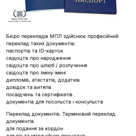
Бюро перекладів МПЛ здійснює професійний
переклад таких документів:
паспортів та ID-карток
свідоцтв про народження
свідоцтв про шлюб / розлучення
свідоцтв про зміну імені
дипломів, атестатів, додатків
довідок та витягів
посвідчень та сертифікатів
документів для посольств і консульств
Переклад документів. Терміновий переклад
документів
для подання за кордон
для віз та міграційних процедур