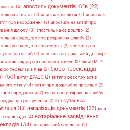
апостиль документів Київ
(22)
ментів
(4)
тиль на атестат
(2)
апостиль на витяг
(2)
апостиль
итяг про народження
(2)
апостиль на витяг про
рвання шлюбу
(3)
апостиль на свідоцтво
(2)
тиль на свідоцтво про розірвання шлюбу
(2)
тиль на свідоцтво про смерть
(2)
апостиль на
оцтво про шлюб
(2)
апостиль нотаріальний договір
постиль свідоцтва про народження
(2)
бюро МПЛ
бюро перекладів
юро перекладів Київ
(2)
Л
(50)
витяг ДРАЦС
(2)
витяг з реєстру актів
льного стану
(4)
витяг про дошлюбне прізвище
(2)
г про народження
(2)
витяг про розірвання шлюбу
консульська
овідка про розлучення
(2)
легалізація документів
(27)
лізація
(13)
мпл
нотаріальне засвідчення
 перекладів
(4)
екладів
(34)
нотаріальний переклад
(2)