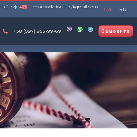
на 2, оф. 4
mintranslation.ukr@gmail.com
UA
RU
+38 (097) 955-99-69
Замовити