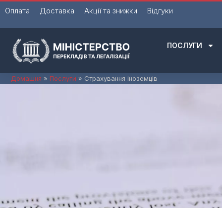
Перейти
Оплата
Доставка
Акції та знижки
Відгуки
до
вмісту
ПОСЛУГИ
Домашня
Послуги
Страхування іноземців