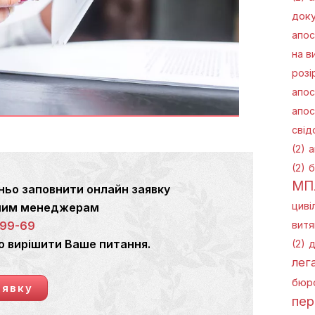
доку
апос
на в
розі
апос
апос
свід
(2)
а
(2)
б
МП
ньо заповнити онлайн заявку
циві
ашим менеджерам
витя
-99-69
о вирішити Ваше питання.
(2)
д
лега
бюро
аявку
пер