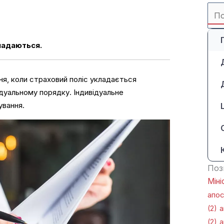
Sea
for:
 надаються.
ня, коли страховий поліс укладається
дуальному порядку. Індивідуальне
ування.
Поз
Міні
апо
(2)
а
(2)
а