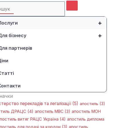
rch
+
Послуги
+
Для бізнесу
Для партнерів
Ціни
Статті
Контакти
начки
стерство перекладів та легалізації
(5)
апостиль
(3)
стиль ДРАЦС
(4)
апостиль МВС
(3)
апостиль МОН
постиль витяг РАЦС Україна
(4)
апостиль диплома
постиль для подачі за кордон
(3)
апостиль