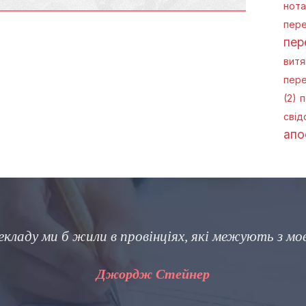
нота
пере
пер
витя
пере
(2)
п
свід
апо
ду ми б жили в провінціях, які межують з мовча
Джордж Стейнер