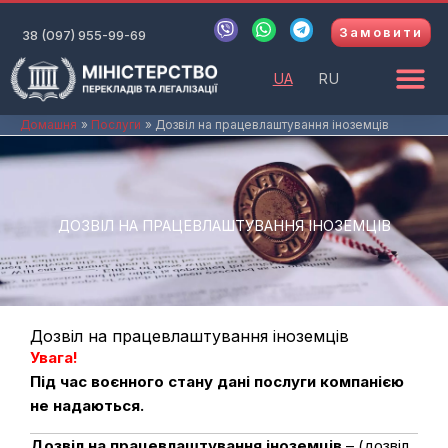
Перейти
V
W
T
Замовити
до
38 (097) 955-99-69
i
h
e
b
a
l
вмісту
e
t
e
UA
RU
r
s
g
a
r
p
a
Домашня
Послуги
Дозвіл на працевлаштування іноземців
p
m
ДОЗВІЛ НА ПРАЦЕВЛАШТУВАННЯ ІНОЗЕМЦІВ
Дозвіл на працевлаштування іноземців
Увага!
Під час воєнного стану дані послуги компанією
не надаються.
Дозвіл на працевлаштування іноземців
– (дозвіл