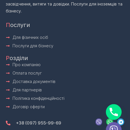
засвідчення, витяги та довідки. Послуги для іноземців та
бізнесу.
П
ослуги
Для фізичних осіб
Послуги для бізнесу
Р
озділи
Про компанію
Оплата послуг
Доставка документів
Для партнерів
Політика конфіденційності
Договір оферти
V
W
T
i
h
e
+38 (097) 955-99-69
b
a
l