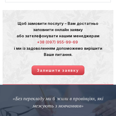
Щоб замовити послугу – Вам достатньо
заповнити онлайн заявку
або зателефонувати нашим менеджерам
+38 (097) 955-99-69
і ми із задоволенням допоможемо вирішити
Ваше питання.
Залишити заявку
«Без перекладу ми б жили в провінціях, які
межують з мовчанням»