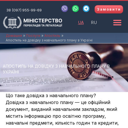
Перейти
V
W
T
Замовити
до
38 (097) 955-99-69
i
h
e
b
a
l
вмісту
e
t
e
UA
RU
r
s
g
a
r
p
a
Домашня
Послуги
Апостиль
Апостиль на довідку з навчального плану в Україні
p
m
АПОСТИЛЬ НА ДОВІДКУ З НАВЧАЛЬНОГО ПЛАНУ В
УКРАЇНІ
Що таке довідка з навчального плану?
Довідка з навчального плану — це офіційний
документ, виданий навчальним закладом, який
містить інформацію про освітню програму,
навчальні предмети, кількість годин та кредити,