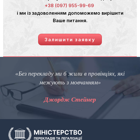
+38 (097) 955-99-69
і ми із задоволенням допоможемо вирішити
Ваше питання.
Залишити заявку
«Без перекладу ми б жили в провінціях, які
межують з мовчанням»
Джордж Стейнер