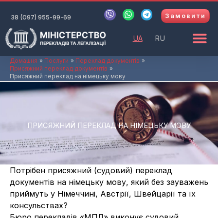
Перейти
V
W
T
Замовити
до
38 (097) 955-99-69
i
h
e
b
a
l
вмісту
e
t
e
UA
RU
r
s
g
a
r
p
a
Домашня
Послуги
Переклад документів
Присяжний переклад документів
p
m
Присяжний переклад на німецьку мову
ПРИСЯЖНИЙ ПЕРЕКЛАД НА НІМЕЦЬКУ МОВУ
Потрібен присяжний (судовий) переклад
документів на німецьку мову, який без зауважень
приймуть у Німеччині, Австрії, Швейцарії та їх
консульствах?
Бюро перекладів «МПЛ» виконує судовий