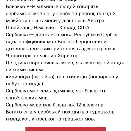
Близько 8–9 мільйонів людей говорять
сербською мовою, у Сербії та регіоні, понад 2
мільйони носіїв мови у діаспорі в Австрії,
Швейцарії, Німеччині, Канаді, США.
Сербська — державна мова Республіки Сербія;
одна з офіційних мов Боснії і Герцеговини;
дозволена для використання в адміністраціях
Чорногорії та частин Хорватії.
Це єдина європейська мова, яка має офіційно дві
системи письма:
кирилицю (офіційна) та латиницю (поширена у
побуті та медіа).
Сербська має семь відмінків, як і більшість
слов’янських мов.
Сербська мова має більш ніж 12 діалектів.
Багато слів у сербській походять з турецької,
німецької, угорської та грецької мов.