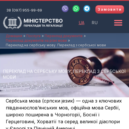
Перейти
V
W
T
Замовити
до
38 (097) 955-99-69
i
h
e
b
a
l
вмісту
e
t
e
UA
RU
r
s
g
a
r
p
a
Домашня
Послуги
Переклад документів
Переклад документів на різні мови
p
m
Переклад на сербську мову. Переклад з сербської мови
ПЕРЕКЛАД НА СЕРБСЬКУ МОВУ. ПЕРЕКЛАД З СЕРБСЬКОЇ
МОВИ
Сербська мова (српски језик) — одна з ключових
південнослов’янських мов, офіційна мова Сербії,
широко поширена в Чорногорії, Боснії і
Герцеговині, Хорватії та серед великої діаспори
у Європі та Північній Америці.