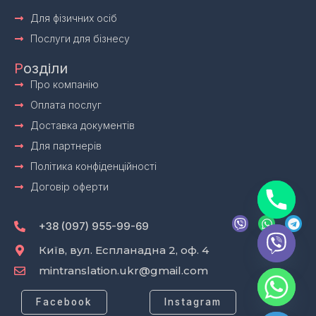
Для фізичних осіб
Послуги для бізнесу
Р
озділи
Про компанію
Оплата послуг
Доставка документів
Для партнерів
Політика конфіденційності
Договір оферти
V
W
T
i
h
e
+38 (097) 955-99-69
b
a
l
e
t
e
Київ, вул. Еспланадна 2, оф. 4
r
s
g
mintranslation.ukr@gmail.com
a
r
p
a
p
m
Facebook
Instagram