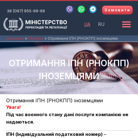
Перейти
V
W
T
Замовити
до
38 (097) 955-99-69
i
h
e
b
a
l
вмісту
e
t
e
UA
RU
r
s
g
a
r
p
a
Домашня
Послуги
Отримання ІПН (РНОКПП) іноземцями
p
m
ОТРИМАННЯ ІПН (РНОКПП)
ІНОЗЕМЦЯМИ
Отримання ІПН (РНОКПП) іноземцями
Увага!
Під час воєнного стану дані послуги компанією не
надаються.
ІПН (Індивідуальний податковий номер)
–