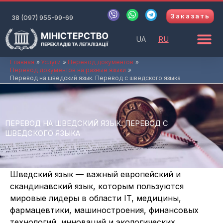
Перейти
V
W
T
Заказать
к
38 (097) 955-99-69
i
h
e
b
a
l
содержимому
e
t
e
UA
RU
r
s
g
a
r
p
a
Главная
Услуги
Перевод документов
Перевод документов на разные языки
p
m
Перевод на шведский язык. Перевод с шведского языка
ПЕРЕВОД НА ШВЕДСКИЙ ЯЗЫК. ПЕРЕВОД С
ШВЕДСКОГО ЯЗЫКА
Шведский язык — важный европейский и
скандинавский язык, которым пользуются
мировые лидеры в области IT, медицины,
фармацевтики, машиностроения, финансовых
технологий, инноваций и экологических