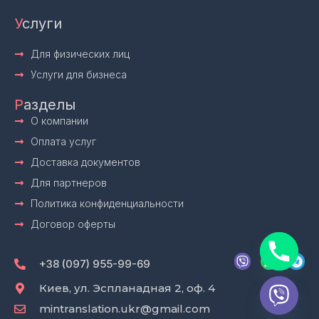
У
слуги
Для физических лиц
Услуги для бизнеса
Р
азделы
О компании
Оплата услуг
Доставка документов
Для партнеров
Политика конфиденциальности
Договор оферты
V
W
T
i
h
e
+38 (097) 955-99-69
b
a
l
e
t
e
Киев, ул. Эспланадная 2, оф. 4
r
s
g
mintranslation.ukr@gmail.com
a
r