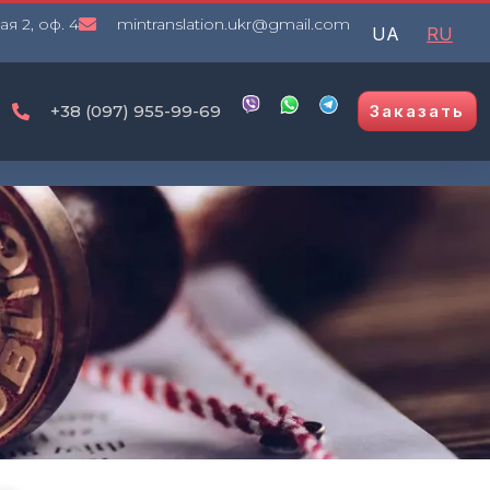
я 2, оф. 4
mintranslation.ukr@gmail.com
UA
RU
+38 (097) 955-99-69
Заказать