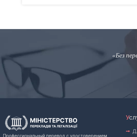
«Без пер
У
сл
Д
Профессиональный перевод с удостоверением,