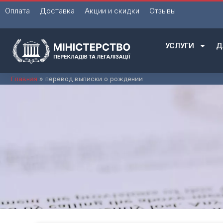
Перейти
Оплата
Доставка
Акции и скидки
Отзывы
к
содержимому
УСЛУГИ
Д
Главная
перевод выписки о рождении