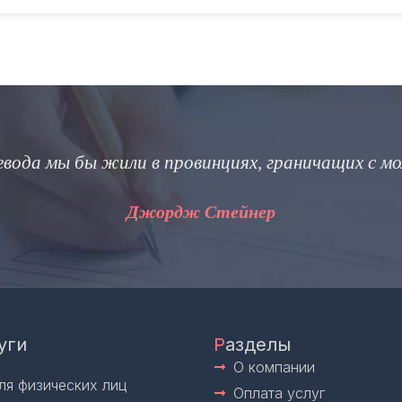
евода мы бы жили в провинциях, граничащих с м
Джордж Стейнер
уги
Р
азделы
О компании
ля физических лиц
Оплата услуг