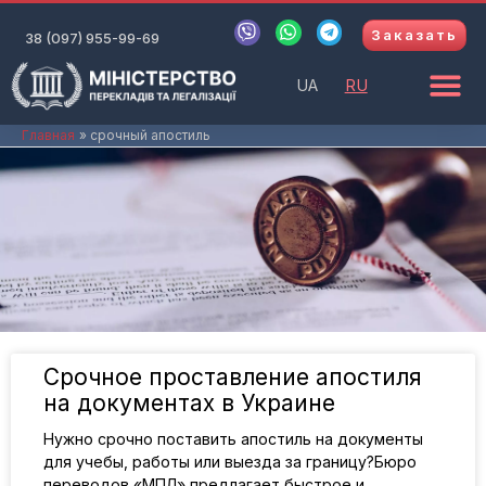
Перейти
V
W
T
Заказать
к
38 (097) 955-99-69
i
h
e
b
a
l
содержимому
e
t
e
UA
RU
r
s
g
a
r
p
a
Главная
срочный апостиль
p
m
Срочное проставление апостиля
на документах в Украине
Нужно срочно поставить апостиль на документы
для учебы, работы или выезда за границу?Бюро
переводов «МПЛ» предлагает быстрое и