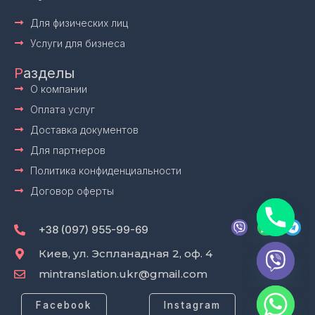
Для физических лиц
Услуги для бизнеса
Р
азделы
О компании
Оплата услуг
Доставка документов
Для партнеров
Политика конфиденциальности
Договор оферты
V
W
T
i
h
e
+38 (097) 955-99-69
b
a
l
e
t
e
Киев, ул. Эспланадная 2, оф. 4
r
s
g
mintranslation.ukr@gmail.com
a
r
p
a
p
m
Facebook
Instagram