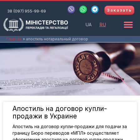
Перейти
V
W
T
Заказать
к
38 (097) 955-99-69
i
h
e
b
a
l
содержимому
e
t
e
UA
RU
r
s
g
a
r
p
a
Главная
апостиль нотариальный договор
p
m
Апостиль на договор купли-
продажи в Украине
Апостиль на договор купли-продажи для подачи за
границу Бюро переводов «МПЛ» осуществляет
оформление апостиля на договор купли-продажи