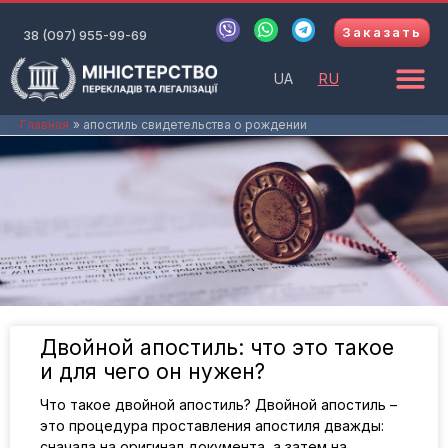
Перейти
V
W
T
Заказать
к
38 (097) 955-99-69
i
h
e
b
a
l
содержимому
e
t
e
UA
RU
r
s
g
a
r
p
a
Главная
апостиль свидетельства о рождении
p
m
Двойной апостиль: что это такое
и для чего он нужен?
Что такое двойной апостиль? Двойной апостиль –
это процедура проставления апостиля дважды:
сначала на оригинал документа, а затем на