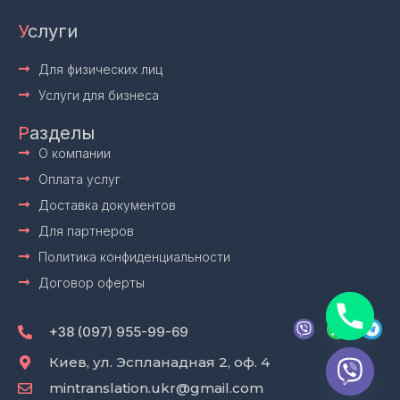
У
слуги
Для физических лиц
Услуги для бизнеса
Р
азделы
О компании
Оплата услуг
Доставка документов
Для партнеров
Политика конфиденциальности
Договор оферты
V
W
T
i
h
e
+38 (097) 955-99-69
b
a
l
e
t
e
Киев, ул. Эспланадная 2, оф. 4
r
s
g
mintranslation.ukr@gmail.com
a
r