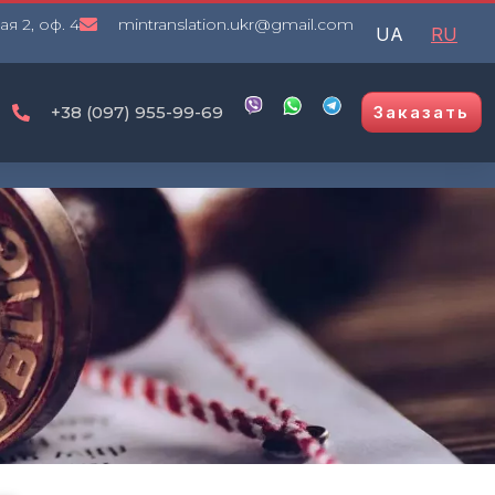
я 2, оф. 4
mintranslation.ukr@gmail.com
UA
RU
+38 (097) 955-99-69
Заказать