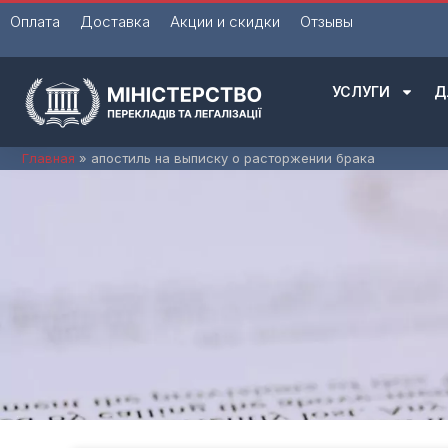
Перейти
Оплата
Доставка
Акции и скидки
Отзывы
к
содержимому
УСЛУГИ
Д
Главная
апостиль на выписку о расторжении брака