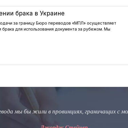
ении брака в Украине
 подачи за границу Бюро переводов «МПЛ» осуществляет
и брака для использования документа за рубежом. Мы
евода мы бы жили в провинциях, граничащих с м
Джордж Стейнер