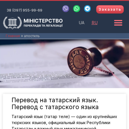
Перейти
V
W
T
Заказать
к
38 (097) 955-99-69
i
h
e
b
a
l
содержимому
e
t
e
UA
RU
r
s
g
a
r
p
a
Главная
апостиль
p
m
Перевод на татарский язык.
Перевод с татарского языка
Татарский язык (татар теле) — один из крупнейших
тюркских языков, официальный язык Республики
Татарстан и важный язык межэтнической