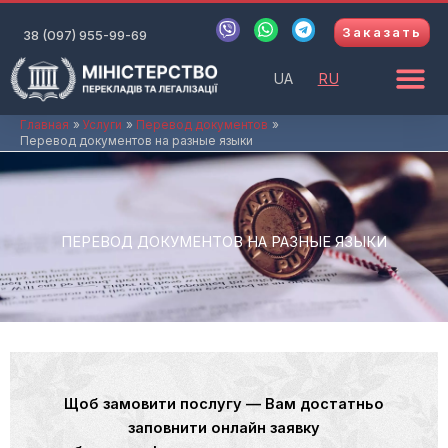
Перейти
V
W
T
Заказать
к
38 (097) 955-99-69
i
h
e
b
a
l
содержимому
e
t
e
UA
RU
r
s
g
a
r
p
a
Главная
Услуги
Перевод документов
Перевод документов на разные языки
p
m
ПЕРЕВОД ДОКУМЕНТОВ НА РАЗНЫЕ ЯЗЫКИ
Щоб замовити послугу — Вам достатньо
заповнити онлайн заявку