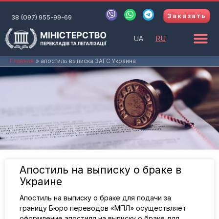
Перейти
V
W
T
Заказать
к
38 (097) 955-99-69
i
h
e
b
a
l
содержимому
e
t
e
UA
RU
r
s
g
a
r
p
a
Главная
апостиль выписка ЗАГС Украина
p
m
Апостиль на выписку о браке в
Украине
Апостиль на выписку о браке для подачи за
границу Бюро переводов «МПЛ» осуществляет
оформление апостиля на выписку о браке для