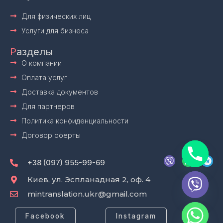
Для физических лиц
Услуги для бизнеса
Р
азделы
О компании
Оплата услуг
Доставка документов
Для партнеров
Политика конфиденциальности
Договор оферты
V
W
T
i
h
e
+38 (097) 955-99-69
b
a
l
e
t
e
Киев, ул. Эспланадная 2, оф. 4
r
s
g
mintranslation.ukr@gmail.com
a
r
p
a
p
m
Facebook
Instagram