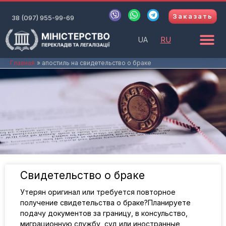
Перейти
V
W
T
Заказать
к
38 (097) 955-99-69
i
h
e
b
a
l
содержимому
e
t
e
UA
RU
r
s
g
a
r
p
a
Главная
апостиль на свидетельство о браке
p
m
Свидетельство о браке
Утерян оригинал или требуется повторное
получение свидетельства о браке?Планируете
подачу документов за границу, в консульство,
миграционную службу, суд или иностранные