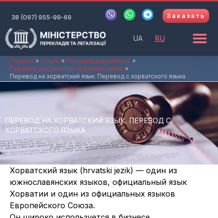
Перейти
V
W
T
Заказать
к
38 (097) 955-99-69
i
h
e
b
a
l
содержимому
e
t
e
UA
RU
r
s
g
a
r
p
a
Главная
Услуги
Перевод документов
Перевод документов на разные языки
p
m
Перевод на хорватский язык. Перевод с хорватского языка
ПЕРЕВОД НА ХОРВАТСКИЙ ЯЗЫК. ПЕРЕВОД С
ХОРВАТСКОГО ЯЗЫКА
Хорватский язык (hrvatski jezik) — один из
южнославянских языков, официальный язык
Хорватии и один из официальных языков
Европейского Союза.
Он широко используется в бизнесе,