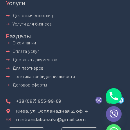
У
слуги
Для физических лиц
Услуги для бизнеса
Р
азделы
О компании
Оплата услуг
Доставка документов
Для партнеров
Политика конфиденциальности
Договор оферты
V
W
T
i
h
e
+38 (097) 955-99-69
b
a
l
e
t
e
Киев, ул. Эспланадная 2, оф. 4
r
s
g
mintranslation.ukr@gmail.com
a
r
p
a