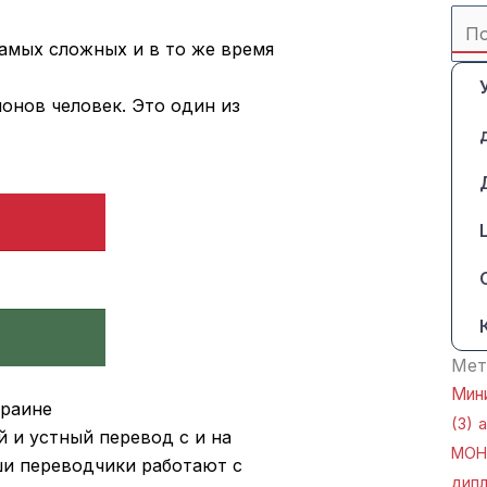
Най
самых сложных и в то же время
онов человек. Это один из
Мет
Мини
краине
(3)
и устный перевод с и на
МОН
аши переводчики работают с
дип