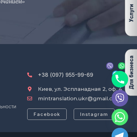
ым и почти правильным словом, такая же, как м
Марк Твен
V
T
W
i
e
h
b
l
a
+38 (097) 955-99-69
e
e
t
r
g
s
Киев, ул. Эспланадная 2, оф. 4
r
a
a
p
mintranslation.ukr@gmail.com
m
p
ьности
Facebook
Instagram