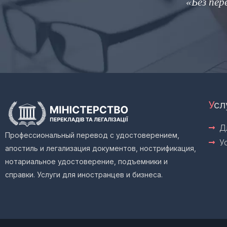
ровинциях, граничащих с молчанием»
дж Стейнер
У
сл
Д
Профессиональный перевод с удостоверением,
У
апостиль и легализация документов, нострификация,
нотариальное удостоверение, подъемники и
справки. Услуги для иностранцев и бизнеса.