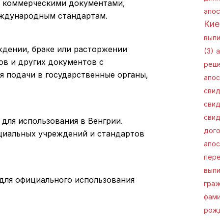
и коммерческими документами,
апо
еждународным стандартам.
Кие
выпи
ждении, браке или расторжении
(3)
а
ов и других документов с
реше
ля подачи в государственные органы,
апос
свид
свид
свид
для использования в Венгрии.
дог
циальных учреждений и стандартов
апос
пер
вып
для официального использования
граж
фам
рож