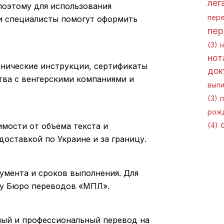
лег
 поэтому для использования
пер
и специалисты помогут оформить
пер
(3)
н
нот
нические инструкции, сертификаты
док
тва с венгерскими компаниями и
выпи
(3)
п
рож
мости от объема текста и
(4)
оставкой по Украине и за границу.
кумента и сроков выполнения. Для
ру Бюро переводов «МПЛ».
ный и профессиональный перевод на