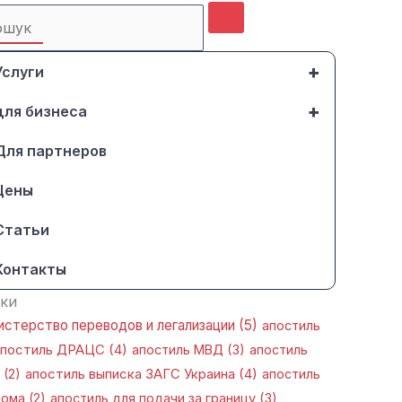
ти:
+
Услуги
+
для бизнеса
Для партнеров
Цены
Статьи
Контакты
ки
стерство переводов и легализации
(5)
апостиль
апостиль ДРАЦС
(4)
апостиль МВД
(3)
апостиль
(2)
апостиль выписка ЗАГС Украина
(4)
апостиль
лома
(2)
апостиль для подачи за границу
(3)