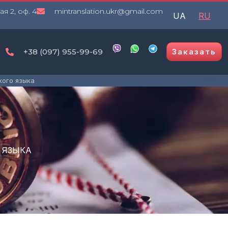
я 2, оф. 4
mintranslation.ukr@gmail.com
UA
RU
+38 (097) 955-99-69
Заказать
кого языка
 ЯЗЫКА