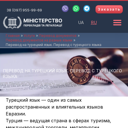
Перейти
V
W
T
Заказать
к
38 (097) 955-99-69
i
h
e
b
a
l
содержимому
e
t
e
UA
RU
r
s
g
a
r
p
a
Главная
Услуги
Перевод документов
Перевод документов на разные языки
p
m
Перевод на турецкий язык. Перевод с турецкого языка
ПЕРЕВОД НА ТУРЕЦКИЙ ЯЗЫК. ПЕРЕВОД С ТУРЕЦКОГО
ЯЗЫКА
Турецкий язык — один из самых
распространенных и влиятельных языков
Евразии.
Турция — ведущая страна в сферах туризма,
международной торговли, металлургии,