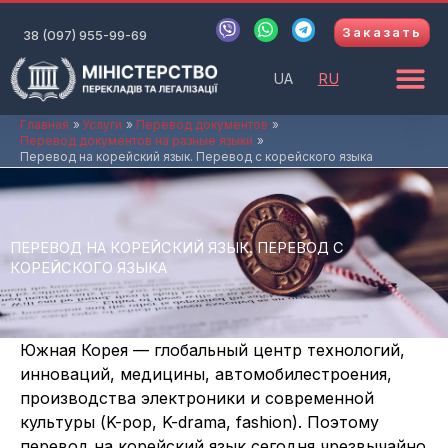
Перейти
V
W
T
Заказать
к
38 (097) 955-99-69
i
h
e
b
a
l
содержимому
e
t
e
UA
RU
r
s
g
a
r
p
a
Главная
Услуги
Перевод документов
Перевод документов на разные языки
p
m
Перевод на корейский язык. Перевод с корейского языка
ПЕРЕВОД НА КОРЕЙСКИЙ ЯЗЫК. ПЕРЕВОД С
КОРЕЙСКОГО ЯЗЫКА
Южная Корея — глобальный центр технологий,
инноваций, медицины, автомобилестроения,
производства электроники и современной
культуры (K-pop, K-drama, fashion). Поэтому
перевод на корейский язык сегодня чрезвычайно