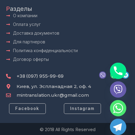
Р
азделы
О компании
Оплата услуг
Доставка документов
Для партнеров
Политика конфиденциальности
Договор оферты
V
W
T
i
h
e
+38 (097) 955-99-69
b
a
l
e
t
e
Киев, ул. Эспланадная 2, оф. 4
r
s
g
mintranslation.ukr@gmail.com
a
r
p
a
p
m
Facebook
Instagram
© 2018 All Rights Reserved