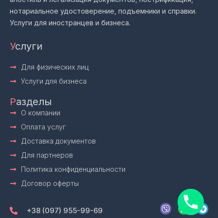
нотариальное удостоверение, подъемники и справки.
Услуги для иностранцев и бизнеса.
У
слуги
Для физических лиц
Услуги для бизнеса
Р
азделы
О компании
Оплата услуг
Доставка документов
Для партнеров
Политика конфиденциальности
Договор оферты
V
W
T
i
h
e
+38 (097) 955-99-69