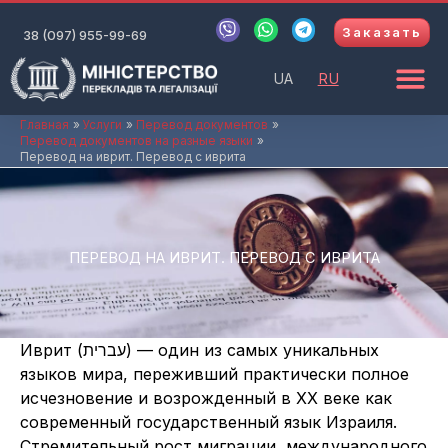
Перейти
V
W
T
Заказать
к
38 (097) 955-99-69
i
h
e
b
a
l
содержимому
e
t
e
UA
RU
r
s
g
a
r
p
a
Главная
Услуги
Перевод документов
Перевод документов на разные языки
p
m
Перевод на иврит. Перевод с иврита
ПЕРЕВОД НА ИВРИТ. ПЕРЕВОД С ИВРИТА
Иврит (עברית) — один из самых уникальных
языков мира, переживший практически полное
исчезновение и возрожденный в XX веке как
современный государственный язык Израиля.
Стремительный рост миграции, международного