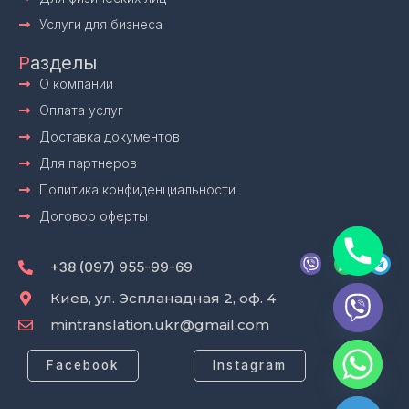
Услуги для бизнеса
Р
азделы
О компании
Оплата услуг
Доставка документов
Для партнеров
Политика конфиденциальности
Договор оферты
V
W
T
i
h
e
+38 (097) 955-99-69
b
a
l
e
t
e
Киев, ул. Эспланадная 2, оф. 4
r
s
g
mintranslation.ukr@gmail.com
a
r
p
a
p
m
Facebook
Instagram