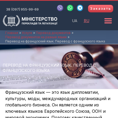
Перейти
V
W
T
Заказать
к
38 (097) 955-99-69
i
h
e
b
a
l
содержимому
e
t
e
UA
RU
r
s
g
a
r
p
a
Главная
Услуги
Перевод документов
Перевод документов на разные языки
p
m
Перевод на французский язык. Перевод с французского языка
ПЕРЕВОД НА ФРАНЦУЗСКИЙ ЯЗЫК. ПЕРЕВОД С
ФРАНЦУЗСКОГО ЯЗЫКА
Французский язык — это язык дипломатии,
культуры, моды, международных организаций и
глобального бизнеса. Он является одним из
ключевых языков Европейского Союза, ООН и
мировой экономики. Поэтому качественный