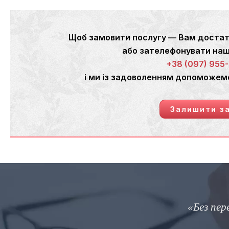
Щоб замовити послугу — Вам достат
або зателефонувати н
+38 (097) 955
і ми із задоволенням допоможем
Залишити з
«Без перевода мы бы жили