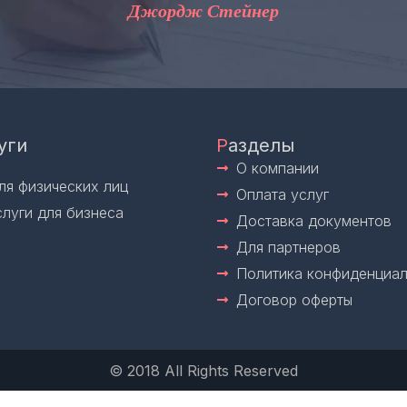
жордж Стейнер
уги
Р
азделы
О компании
ля физических лиц
Оплата услуг
слуги для бизнеса
Доставка документов
Для партнеров
Политика конфиденциал
Договор оферты
© 2018 All Rights Reserved