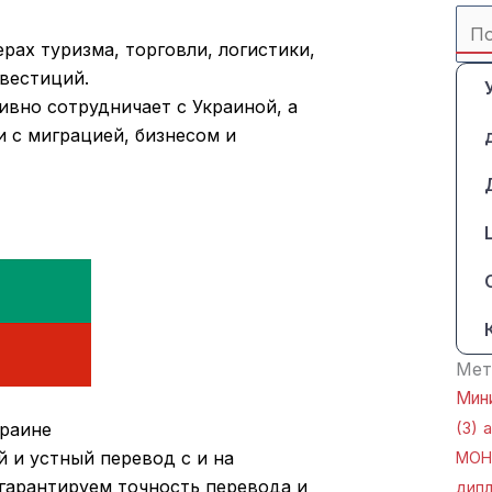
Най
рах туризма, торговли, логистики,
нвестиций.
ивно сотрудничает с Украиной, а
и с миграцией, бизнесом и
Мет
Мини
краине
(3)
и устный перевод с и на
МОН
 гарантируем точность перевода и
дип