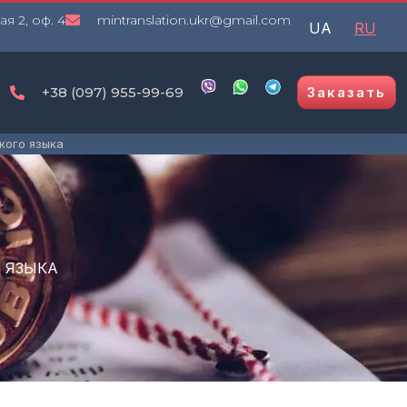
я 2, оф. 4
mintranslation.ukr@gmail.com
UA
RU
+38 (097) 955-99-69
Заказать
кого языка
О ЯЗЫКА