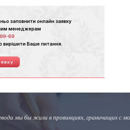
ньо заповнити онлайн заявку
ашим менеджерам
-99-69
о вирішити Ваше питання.
аявку
 в провинциях, граничащих с молчанием»