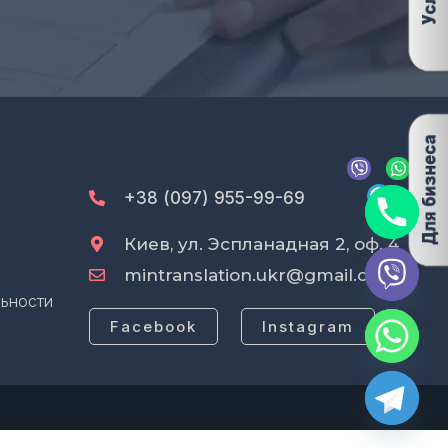
V
T
W
i
e
h
b
l
a
+38 (097) 955-99-69
e
e
t
r
g
s
Киев, ул. Эспланадная 2, оф. 4
r
a
a
p
mintranslation.ukr@gmail.com
m
p
ьности
Facebook
Instagram