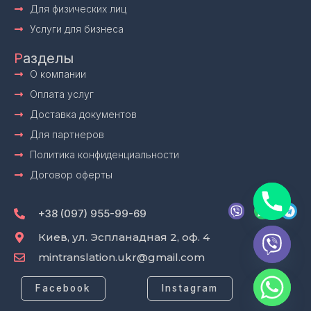
Для физических лиц
Услуги для бизнеса
Р
азделы
О компании
Оплата услуг
Доставка документов
Для партнеров
Политика конфиденциальности
Договор оферты
V
W
T
i
h
e
+38 (097) 955-99-69
b
a
l
e
t
e
Киев, ул. Эспланадная 2, оф. 4
r
s
g
mintranslation.ukr@gmail.com
a
r
p
a
p
m
Facebook
Instagram