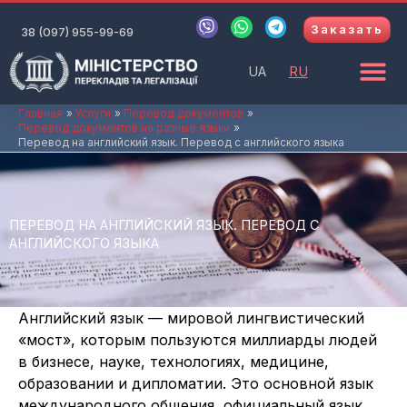
Перейти
V
W
T
Заказать
к
38 (097) 955-99-69
i
h
e
b
a
l
содержимому
e
t
e
UA
RU
r
s
g
a
r
p
a
Главная
Услуги
Перевод документов
Перевод документов на разные языки
p
m
Перевод на английский язык. Перевод с английского языка
ПЕРЕВОД НА АНГЛИЙСКИЙ ЯЗЫК. ПЕРЕВОД С
АНГЛИЙСКОГО ЯЗЫКА
Английский язык — мировой лингвистический
«мост», которым пользуются миллиарды людей
в бизнесе, науке, технологиях, медицине,
образовании и дипломатии. Это основной язык
международного общения, официальный язык